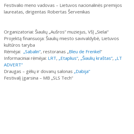
Festivalio meno vadovas – Lietuvos nacionalinės premijos
laureatas, dirigentas Robertas Šervenikas
Organizatoriai: Šiaulių „Aušros“ muziejus, VšĮ „Sielai“
Projektą finansuoja: Šiaulių miesto savivaldybė, Lietuvos
kultūros taryba
Rėmėjai:
„Sabalin“
, restoranas „
Bleu de Frenkel
“
Informaciniai rėmėjai:
LRT
,
„Etaplius“
,
„Šiaulių kraštas“
,
„LT
ADVERT“
Draugas – gėlių ir dovanų salonas
„Dabija“
Festivalį įgarsina – MB „SLS Tech“