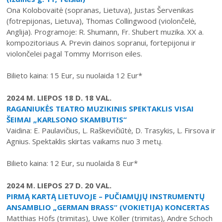
Ona Kolobovaitė (sopranas, Lietuva), Justas Šervenikas
(fotrepijonas, Lietuva), Thomas Collingwood (violončelė,
Anglija). Programoje: R. Shumann, Fr. Shubert muzika. XX a.
kompozitoriaus A. Previn dainos sopranui, fortepijonui ir
violončelei pagal Tommy Morrison eiles.
2026 (XXIII festivalis)
Bilieto kaina: 15 Eur, su nuolaida 12 Eur*
2025 (XXII festivalis)
2024 M. LIEPOS 18 D. 18 VAL.
2024 (XXI festivalis)
RAGANIUKĖS TEATRO MUZIKINIS SPEKTAKLIS VISAI
ŠEIMAI „KARLSONO SKAMBUTIS“
2023 (XX festivalis)
Vaidina: E. Paulavičius, L. Raškevičiūtė, D. Trasykis, L. Firsova ir
2022 (XIX festivalis)
Agnius. Spektaklis skirtas vaikams nuo 3 metų.
2021 (XVIII festivalis)
Bilieto kaina: 12 Eur, su nuolaida 8 Eur*
2020 (XVII festivalis)
2024 M. LIEPOS 27 D. 20 VAL.
2019 (XVI festivalis)
PIRMĄ KARTĄ LIETUVOJE – PUČIAMŲJŲ INSTRUMENTŲ
2018 (XV festivalis)
ANSAMBLIO „GERMAN BRASS“ (VOKIETIJA) KONCERTAS
Matthias Höfs (trimitas), Uwe Köller (trimitas), Andre Schoch
2004–2017 m. festivalis