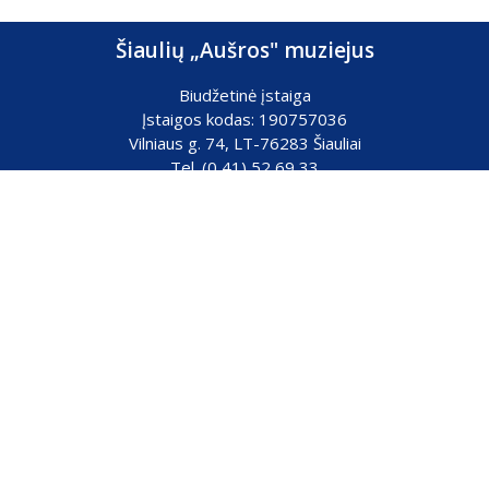
Šiaulių „Aušros" muziejus
Biudžetinė įstaiga
Įstaigos kodas: 190757036
Vilniaus g. 74, LT-76283 Šiauliai
Tel. (0 41) 52 69 33
El. paštas:
info@ausrosmuziejus.lt
Struktūra ir kontaktai
Veiklos sritys
Administracinė informacija
Teisinė informacija
Partnerystė
Karjera
Konsultavimasis su visuomene
ES projektai
Elektroniniai valdžios vartai
Asmens duomenų apsauga