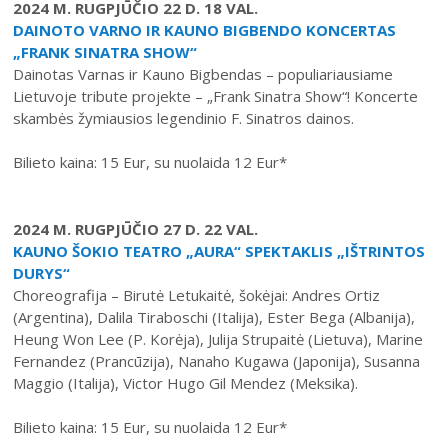
2024 M. RUGPJŪČIO 22 D. 18 VAL.
DAINOTO VARNO IR KAUNO BIGBENDO KONCERTAS
„FRANK SINATRA SHOW“
Dainotas Varnas ir Kauno Bigbendas – populiariausiame
Lietuvoje tribute projekte – „Frank Sinatra Show“! Koncerte
skambės žymiausios legendinio F. Sinatros dainos.
Bilieto kaina: 15 Eur, su nuolaida 12 Eur*
2024 M. RUGPJŪČIO 27 D. 22 VAL.
KAUNO ŠOKIO TEATRO „AURA“ SPEKTAKLIS „IŠTRINTOS
DURYS“
Choreografija – Birutė Letukaitė, šokėjai: Andres Ortiz
(Argentina), Dalila Tiraboschi (Italija), Ester Bega (Albanija),
Heung Won Lee (P. Korėja), Julija Strupaitė (Lietuva), Marine
Fernandez (Prancūzija), Nanaho Kugawa (Japonija), Susanna
Maggio (Italija), Victor Hugo Gil Mendez (Meksika).
Bilieto kaina: 15 Eur, su nuolaida 12 Eur*