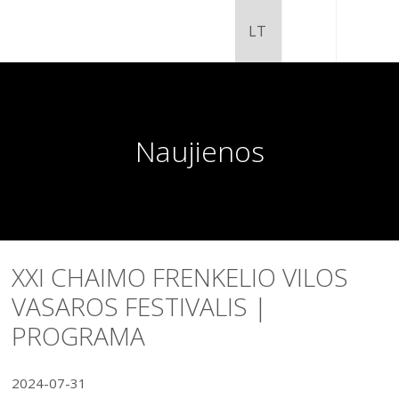
Naujienos
XXI CHAIMO FRENKELIO VILOS
VASAROS FESTIVALIS |
Chaimo Frenkelio vila-muziejus
PROGRAMA
Venclauskių namai-muziejus
Šiaulių istorijos muziejaus ekspozicija
Šiaulių istorijos muziejus
2024-07-31
Fotografijos muziejaus ekspozicija