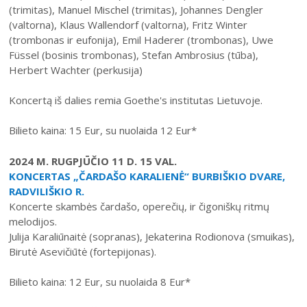
(trimitas), Manuel Mischel (trimitas), Johannes Dengler
(valtorna), Klaus Wallendorf (valtorna), Fritz Winter
(trombonas ir eufonija), Emil Haderer (trombonas), Uwe
Füssel (bosinis trombonas), Stefan Ambrosius (tūba),
Herbert Wachter (perkusija)
Koncertą iš dalies remia Goethe's institutas Lietuvoje.
Bilieto kaina: 15 Eur, su nuolaida 12 Eur*
2024 M. RUGPJŪČIO 11 D. 15 VAL.
KONCERTAS „ČARDAŠO KARALIENĖ“ BURBIŠKIO DVARE,
RADVILIŠKIO R.
Koncerte skambės čardašo, operečių, ir čigoniškų ritmų
melodijos.
Julija Karaliūnaitė (sopranas), Jekaterina Rodionova (smuikas),
Birutė Asevičiūtė (fortepijonas).
Bilieto kaina: 12 Eur, su nuolaida 8 Eur*