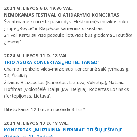
Šiuo metu veikiančios parodos
Fotografijos muziejus
2024 M. LIEPOS 6 D. 19.30 VAL.
Venclauskių namų-muziejaus ekspozicija
Kilnojamos parodos
Dviračių muziejus
NEMOKAMAS FESTIVALIO ATIDARYMO KONCERTAS
Bilietų kainos
Chaimo Frenkelio vilos-muziejaus ekspozici
Šventiniame koncerte pasirodys: Elektroninės muzikos roko
Virtualiosios parodos
Radijo ir televizijos muziejus
grupė „Royce“ ir Klaipėdos kamerinis orkestras.
Padalinių darbo laikas
Žaliūkių malūnininko sodybos-muziejaus ek
Vaikams
Parodų archyvas
Žaliūkių malūnininko sodyba-muziejus
21 val. Kartu su viso pasaulio lietuviais bus giedama „Tautiška
Kainoraštis
Dviračių muziejaus ekspozicija
giesmė“.
Suaugusiesiems
Virtualios galerijos
Poeto Jovaro namas-muziejus
Rugpjūtis
2026
Mano ir mūsų istorija
Radijo ir televizijos muziejaus ekspozicija
Šiaulių m. sav. kultūros krepšelis
2024 M. LIEPOS 11 D. 18 VAL.
PR
AN
TR
KE
PE
ŠE
SE
TRIO AGORA KONCERTAS „HOTEL TANGO“
Kultūros pasas
Chaimo Frenkelio vilos-muziejaus Koncertinė salė (Vilniaus g.
1
2
Integruotos muziejinės pamokos
74, Šiauliai)
3
4
5
6
7
8
9
Žilvinas Brazauskas (klarnetas, Lietuva, Vokietija), Natania
Hoffman (violončelė, Italija, JAV, Belgija), Robertas Lozinskis
10
11
12
13
14
15
16
(fortepijonas, Lietuva).
17
18
19
20
21
22
23
Bilieto kaina: 12 Eur, su nuolaida 8 Eur*
24
25
26
27
28
29
30
2024 M. LIEPOS 17 D. 18 VAL.
KONCERTAS „MUZIKINIAI NĖRINIAI“ TELŠIŲ JEŠIVOJE
31
(Iždinės g. 11, Telšiai)