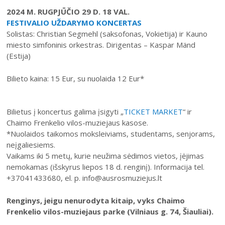
2024 M. RUGPJŪČIO 29 D. 18 VAL.
FESTIVALIO UŽDARYMO KONCERTAS
Solistas: Christian Segmehl (saksofonas, Vokietija) ir Kauno
miesto simfoninis orkestras. Dirigentas – Kaspar Mänd
(Estija)
Bilieto kaina: 15 Eur, su nuolaida 12 Eur*
Bilietus į koncertus galima įsigyti „
TICKET MARKET
“ ir
Chaimo Frenkelio vilos-muziejaus kasose.
*Nuolaidos taikomos moksleiviams, studentams, senjorams,
neįgaliesiems.
Vaikams iki 5 metų, kurie neužima sėdimos vietos, įėjimas
nemokamas (išskyrus liepos 18 d. renginį). Informacija tel.
+37041433680, el. p. info@ausrosmuziejus.lt
Renginys, jeigu nenurodyta kitaip, vyks Chaimo
Frenkelio vilos-muziejaus parke (Vilniaus g. 74, Šiauliai).